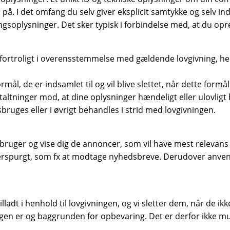
er på. I det omfang du selv giver eksplicit samtykke og selv 
soplysninger. Det sker typisk i forbindelse med, at du opret
g fortroligt i overensstemmelse med gældende lovgivning, 
rmål, de er indsamlet til og vil blive slettet, når dette formål
altninger mod, at dine oplysninger hændeligt eller ulovligt bli
uges eller i øvrigt behandles i strid med lovgivningen.
 bruger og vise dig de annoncer, som vil have mest relevans f
fterspurgt, som fx at modtage nyhedsbreve. Derudover anvend
lladt i henhold til lovgivningen, og vi sletter dem, når de i
gen er og baggrunden for opbevaring. Det er derfor ikke mu