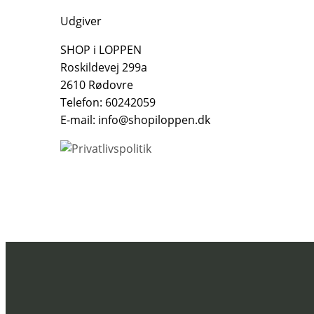
Udgiver
SHOP i LOPPEN
Roskildevej 299a
2610 Rødovre
Telefon: 60242059
E-mail: info@shopiloppen.dk