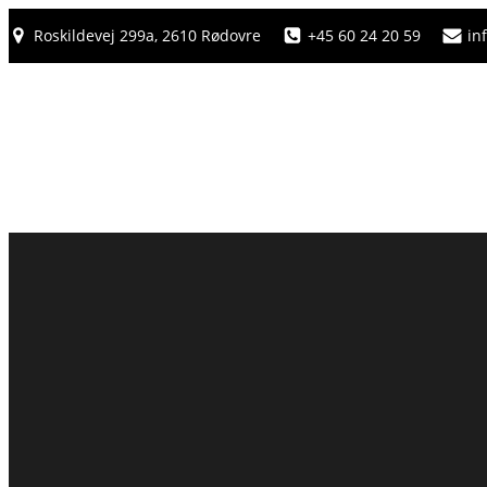
Roskildevej 299a, 2610 Rødovre
+45 60 24 20 59
in