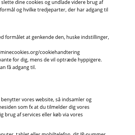
 slette dine cookies og undlade videre brug af
ormål og hvilke tredjeparter, der har adgang til
 formålet at genkende den, huske indstillinger,
p://minecookies.org/cookiehandtering
evante for dig, mens de vil optræde hyppigere.
n få adgang til.
u benytter vores website, så indsamler og
mesiden som fx at du tilmelder dig vores
 brug af services eller køb via vores
puter, tablet eller mobiltelefon, dit IP-nummer,