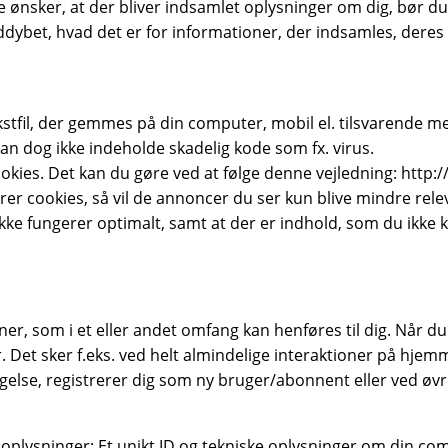
e ønsker, at der bliver indsamlet oplysninger om dig, bør du
dybet, hvad det er for informationer, der indsamles, deres f
tfil, der gemmes på din computer, mobil el. tilsvarende med
an dog ikke indeholde skadelig kode som fx. virus.
r cookies. Det kan du gøre ved at følge denne vejledning: htt
kerer cookies, så vil de annoncer du ser kun blive mindre rel
ke fungerer optimalt, samt at der er indhold, som du ikke ka
er, som i et eller andet omfang kan henføres til dig. Når d
 Det sker f.eks. ved helt almindelige interaktioner på hjem
lse, registrerer dig som ny bruger/abonnent eller ved øvrig
oplysninger: Et unikt ID og tekniske oplysninger om din com