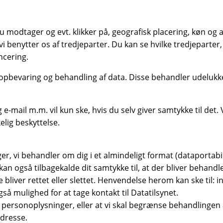
 modtager og evt. klikker på, geografisk placering, køn og a
 benytter os af tredjeparter. Du kan se hvilke tredjeparter, 
ncering.
l opbevaring og behandling af data. Disse behandler udelukk
-mail m.m. vil kun ske, hvis du selv giver samtykke til det.
elig beskyttelse.
nger, vi behandler om dig i et almindeligt format (dataportabi
n også tilbagekalde dit samtykke til, at der bliver behandl
de bliver rettet eller slettet. Henvendelse herom kan ske til:
å mulighed for at tage kontakt til Datatilsynet.
e personoplysninger, eller at vi skal begrænse behandlinge
dresse.