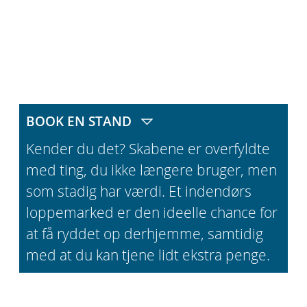
BOOK EN STAND
Kender du det? Skabene er overfyldte
med ting, du ikke længere bruger, men
som stadig har værdi. Et indendørs
loppemarked er den ideelle chance for
at få ryddet op derhjemme, samtidig
med at du kan tjene lidt ekstra penge.