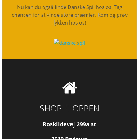
Nu kan du også finde Danske Spil hos os. Tag
chancen for at vinde store præmier. Kom og prøv
lykken hos os!
SHOP i LOPPEN
Roskildevej 299a st